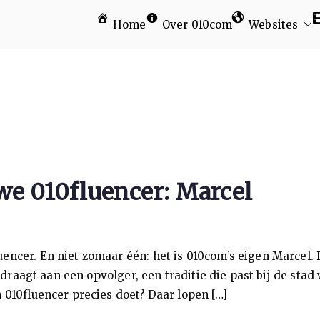
Home
Over 010com
Websites
am
we 010fluencer: Marcel
ncer. En niet zomaar één: het is 010com’s eigen Marcel. D
erdraagt aan een opvolger, een traditie die past bij de sta
 010fluencer precies doet? Daar lopen […]