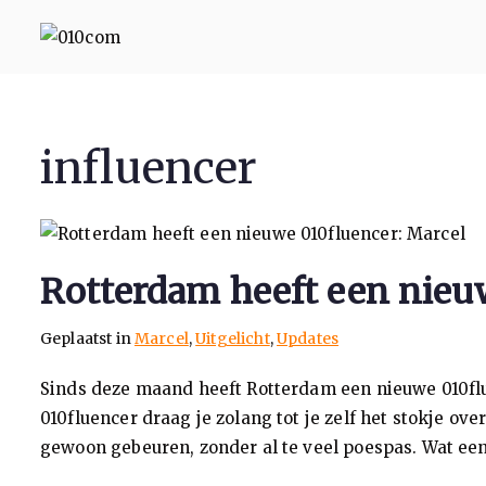
010com
010 Communicatie Rotterd
influencer
Rotterdam heeft een nieu
Geplaatst in
Marcel
,
Uitgelicht
,
Updates
Sinds deze maand heeft Rotterdam een nieuwe 010flue
010fluencer draag je zolang tot je zelf het stokje ov
gewoon gebeuren, zonder al te veel poespas. Wat een