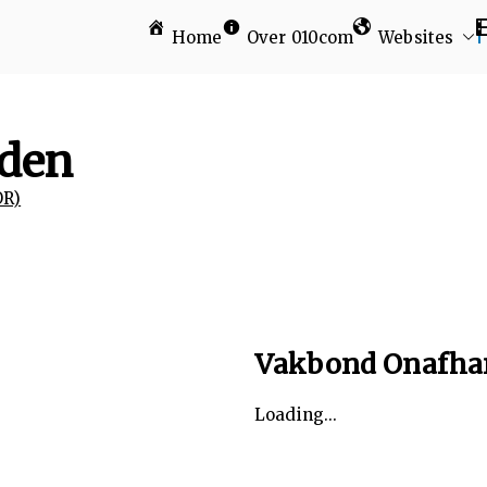
Home
Over 010com
Websites
am
rden
OR)
Vakbond Onafhan
Loading...