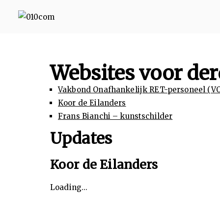
010com
010 Communicatie Rotterd
Websites voor de
Vakbond Onafhankelijk RET-personeel (V
Koor de Eilanders
Frans Bianchi – kunstschilder
Updates
Koor de Eilanders
Loading...