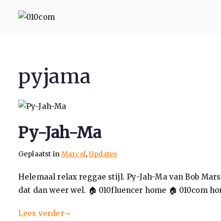
010com
010 Communicatie Rotterd
pyjama
Py-Jah-Ma
Geplaatst in
Marcel
,
Updates
Helemaal relax reggae stijl. Py-Jah-Ma van Bob Mars
dat dan weer wel. 🏠 010fluencer home 🏠 010com h
Lees verder