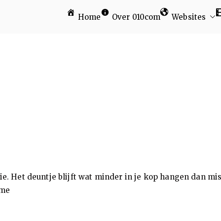
Home
Over 010com
Websites
am
ie. Het deuntje blijft wat minder in je kop hangen dan mi
ome