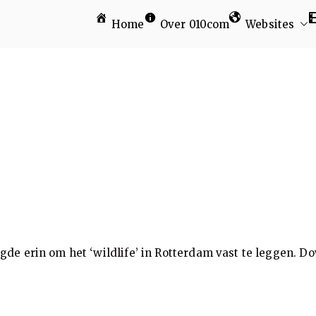
Home
Over 010com
Websites
am
agde erin om het ‘wildlife’ in Rotterdam vast te leggen. D