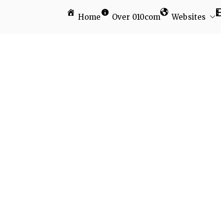
Home
Over 010com
Websites
am