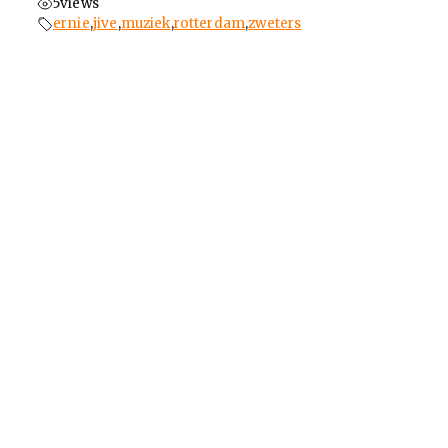
5
views
ernie
,
jive
,
muziek
,
rotterdam
,
zweters