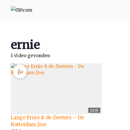
010com
010 Communicatie Rotterd
ernie
1 video gevonden
03:35
Lange Ernie & de Zweters – De
Rotterdam Jive