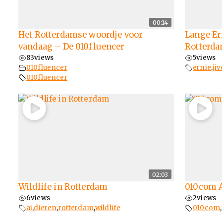
00:14
Het Rotterdamse woordje voor
Lange Er
vandaag – De 010fluencer
Rotterda
83
views
5
views
010fluencer
ernie
,
jiv
010fluencer
02:03
Wildlife in Rotterdam
010com 
6
views
2
views
ai
,
dieren
,
rotterdam
,
wildlife
010com
,