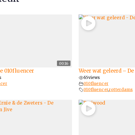
00:16
e 010fluencer
Weer wat geleerd – De
s
65
views
ncer
010fluencer
010fluencer
,
rotterdams