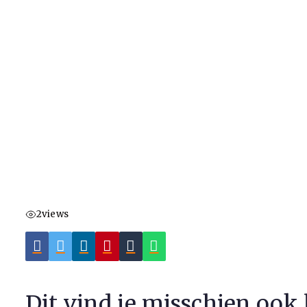
2
views
Dit vind je misschien ook