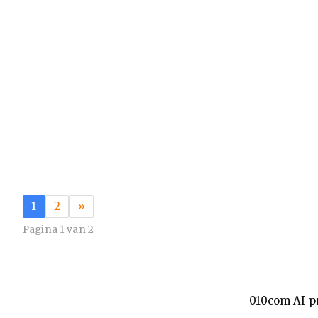
1
2
»
Pagina 1 van 2
010com AI p