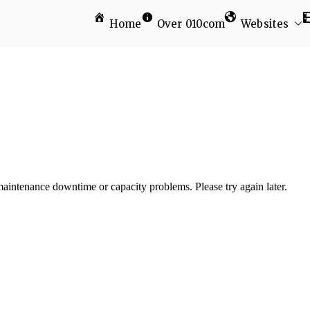
Home
Over 010com
Websites
am