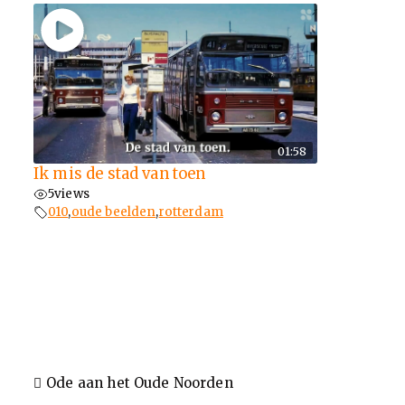
01:58
Ik mis de stad van toen
5
views
010
,
oude beelden
,
rotterdam
Ode aan het Oude Noorden