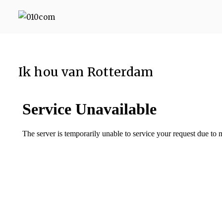
010com
010 Communicatie Rotterd
Ik hou van Rotterdam