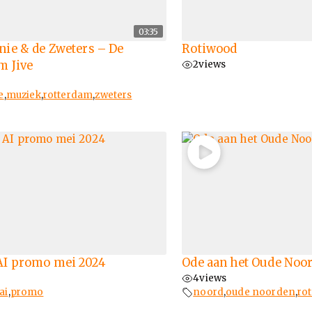
03:35
nie & de Zweters – De
Rotiwood
m Jive
2
views
e
,
muziek
,
rotterdam
,
zweters
AI promo mei 2024
Ode aan het Oude Noo
4
views
ai
,
promo
noord
,
oude noorden
,
ro