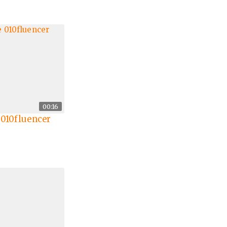
00:16
 010fluencer