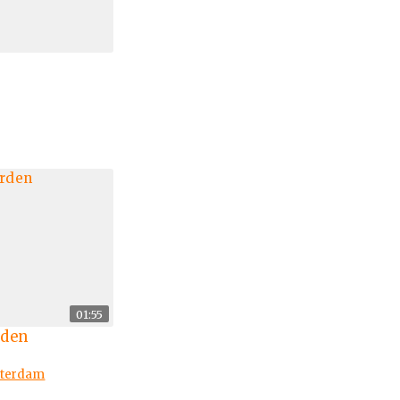
01:55
rden
tterdam