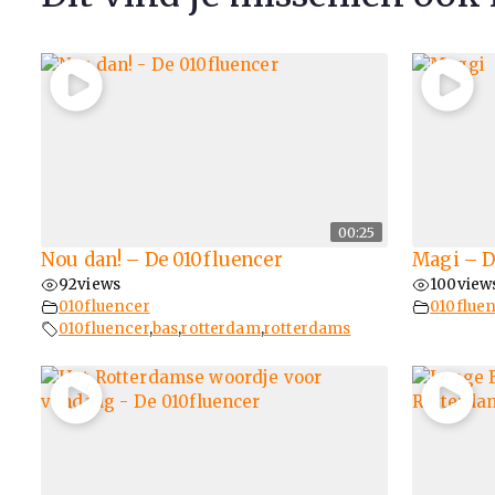
00:25
Nou dan! – De 010fluencer
Magi – D
92
views
100
view
010fluencer
010flue
010fluencer
,
bas
,
rotterdam
,
rotterdams