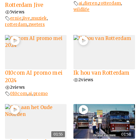
ai
,
dieren
,
rotterdam
,
Rotterdam Jive
wildlife
5
views
ernie
,
jive
,
muziek
,
rotterdam
,
zweters
010com AI promo mei
Ik hou van Rotterdam
2024
2
views
2
views
010com
,
ai
,
promo
01:55
01:58