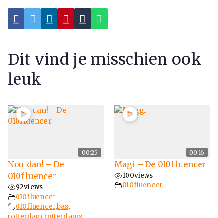
Dit vind je misschien ook
leuk
00:25
00:16
Nou dan! – De
Magi – De 010fluencer
010fluencer
100
views
010fluencer
92
views
010fluencer
010fluencer
,
bas
,
rotterdam
,
rotterdams