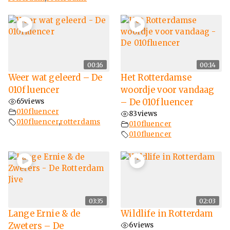
00:16
00:14
Weer wat geleerd – De
Het Rotterdamse
010fluencer
woordje voor vandaag
65
views
– De 010fluencer
010fluencer
83
views
010fluencer
,
rotterdams
010fluencer
010fluencer
03:35
02:03
Lange Ernie & de
Wildlife in Rotterdam
Zweters – De
6
views