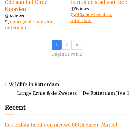
Ode aan het Oude
Ik mis de stad van toen
Noorden
5
views
010
,
oude beelden
,
4
views
rotterdam
noord
,
oude noorden
,
rotterdam
1
2
»
Pagina 1 van 2
Wildlife in Rotterdam
Lange Ernie & de Zweters – De Rotterdam Jive
Recent
Rotterdam heeft een nieuwe 010fluencer: Marcel