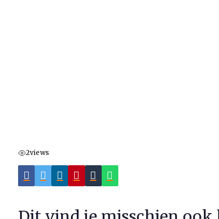
2
views
Dit vind je misschien ook