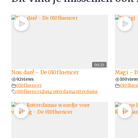
00:25
Nou dan! – De 010fluencer
Magi – D
92
views
100
view
010fluencer
010flue
010fluencer
,
bas
,
rotterdam
,
rotterdams