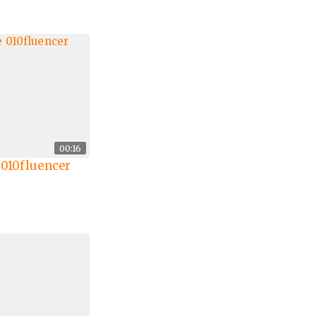
00:16
 010fluencer