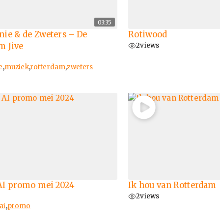
03:35
nie & de Zweters – De
Rotiwood
m Jive
2
views
e
,
muziek
,
rotterdam
,
zweters
AI promo mei 2024
Ik hou van Rotterdam
2
views
ai
,
promo