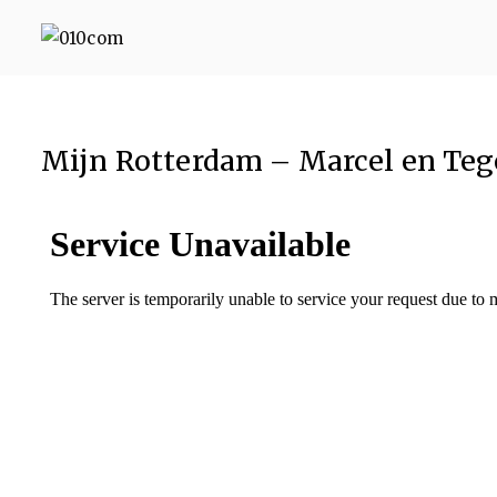
010com
010 Communicatie Rotterd
Mijn Rotterdam – Marcel en Te