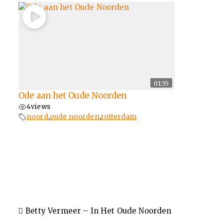
01:55
Ode aan het Oude Noorden
4
views
noord
,
oude noorden
,
rotterdam
Betty Vermeer – In Het Oude Noorden