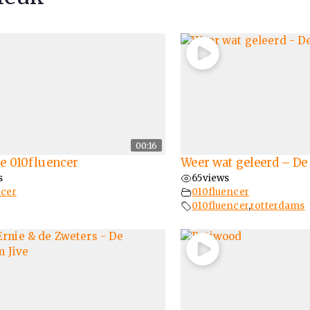
00:16
e 010fluencer
Weer wat geleerd – De
s
65
views
ncer
010fluencer
010fluencer
,
rotterdams