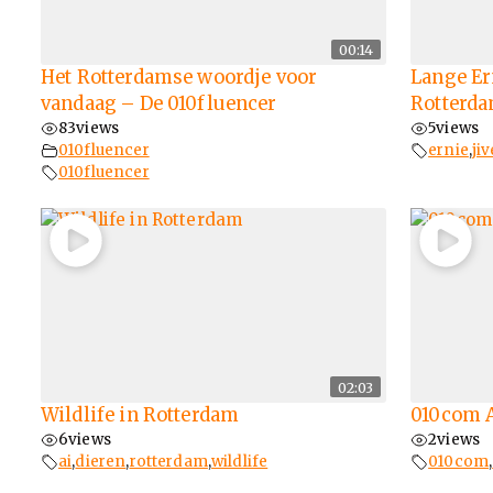
00:14
Het Rotterdamse woordje voor
Lange Er
vandaag – De 010fluencer
Rotterda
83
views
5
views
010fluencer
ernie
,
jiv
010fluencer
02:03
Wildlife in Rotterdam
010com 
6
views
2
views
ai
,
dieren
,
rotterdam
,
wildlife
010com
,