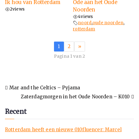
Ik hou van Rotterdam
Ode aan het Oude
2
views
Noorden
4
views
noord
,
oude noorden
,
rotterdam
1
2
»
Pagina 1 van 2
Mar and the Celtics – Pyjama
Zaterdagmorgen in het Oude Noorden – K010
Recent
Rotterdam heeft een nieuwe 010fluencer: Marcel