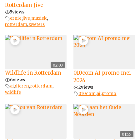
Rotterdam Jive
5
views
ernie
,
jive
,
muziek
,
rotterdam
,
zweters
02:03
Wildlife in Rotterdam
010com AI promo mei
6
views
2024
ai
,
dieren
,
rotterdam
,
2
views
wildlife
010com
,
ai
,
promo
01:55