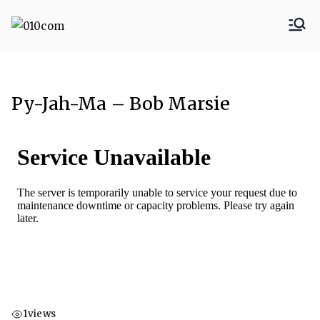
010com
010 Communicatie
Rotterdam
Py-Jah-Ma – Bob Marsie
1
views