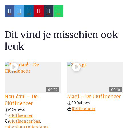
Dit vind je misschien ook
leuk
00:25
00:16
Nou dan! – De
Magi – De 010fluencer
010fluencer
100
views
010fluencer
92
views
010fluencer
010fluencer
,
bas
,
rotterdam
,
rotterdams