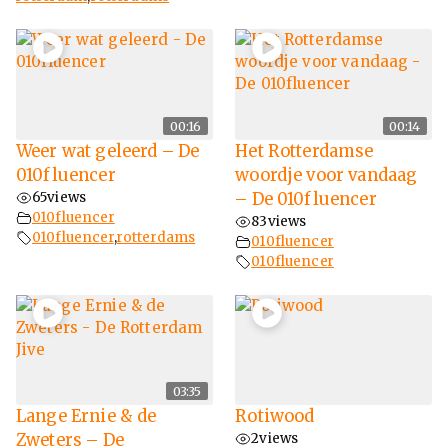
00:16
00:14
Weer wat geleerd – De
Het Rotterdamse
010fluencer
woordje voor vandaag
65
views
– De 010fluencer
010fluencer
83
views
010fluencer
,
rotterdams
010fluencer
010fluencer
03:35
Lange Ernie & de
Rotiwood
Zweters – De
2
views